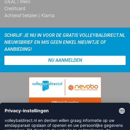
iDEAL | Wero
Creditcard
Achteraf betalen | Klarna
SCHRIJF JE NU IN VOOR DE GRATIS VOLLEYBALDIRECT.NL
NIEUWSBRIEF EN MIS GEEN ENKEL NIEUWTJE OF
AANBIEDING!
NU AANMELDEN