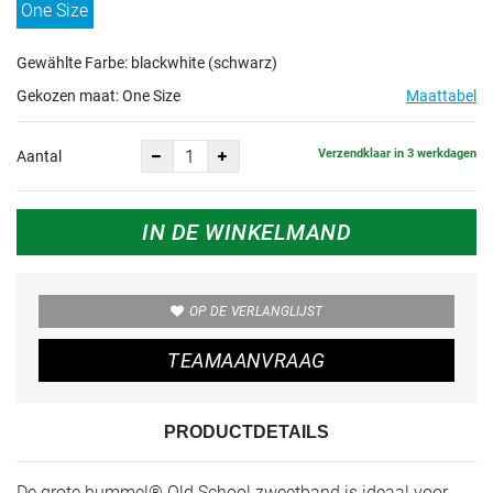
One Size
Gewählte Farbe: blackwhite (schwarz)
Gekozen maat:
One Size
Maattabel
Verzendklaar in 3 werkdagen
Aantal
IN DE WINKELMAND
OP DE VERLANGLIJST
TEAMAANVRAAG
PRODUCTDETAILS
De grote hummel® Old School zweetband is ideaal voor