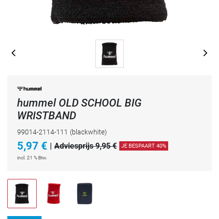
hummel OLD SCHOOL BIG
WRISTBAND
99014-2114-111
(blackwhite)
5,97
€
|
Adviesprijs 9,95 €
JE BESPAART 40%
incl. 21 % Btw.