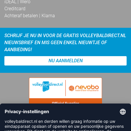
iDEAL | Wero
Creditcard
Achteraf betalen | Klarna
SCHRIJF JE NU IN VOOR DE GRATIS VOLLEYBALDIRECT.NL
NIEUWSBRIEF EN MIS GEEN ENKEL NIEUWTJE OF
AANBIEDING!
NU AANMELDEN