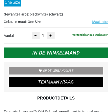
One Size
Gewählte Farbe: blackwhite (schwarz)
Gekozen maat:
One Size
Maattabel
Verzendklaar in 3 werkdagen
Aantal
IN DE WINKELMAND
OP DE VERLANGLIJST
TEAMAANVRAAG
PRODUCTDETAILS
De grote hummel® Old School zweetband is ideaal voor