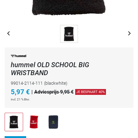
hummel OLD SCHOOL BIG
WRISTBAND
99014-2114-111
(blackwhite)
5,97
€
|
Adviesprijs 9,95 €
JE BESPAART 40%
incl. 21 % Btw.