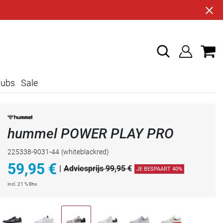
lubs
Sale
hummel POWER PLAY PRO
225338-9031-44
(whiteblackred)
59,95
€
|
Adviesprijs 99,95 €
JE BESPAART 40%
incl. 21 % Btw.