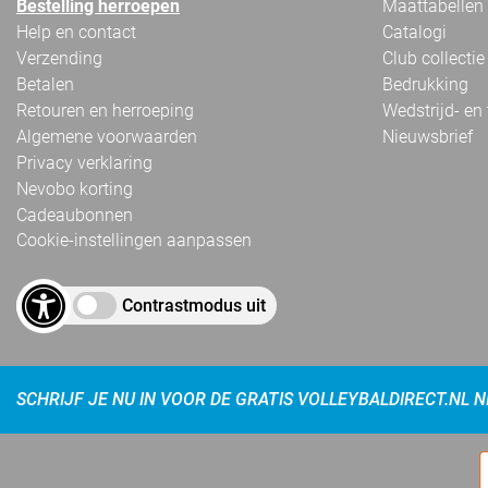
Bestelling herroepen
Maattabellen
Help en contact
Catalogi
Verzending
Club collectie
Betalen
Bedrukking
Retouren en herroeping
Wedstrijd- en
Algemene voorwaarden
Nieuwsbrief
Privacy verklaring
Nevobo korting
Cadeaubonnen
Cookie-instellingen aanpassen
Contrastmodus uit
SCHRIJF JE NU IN VOOR DE GRATIS VOLLEYBALDIRECT.NL 