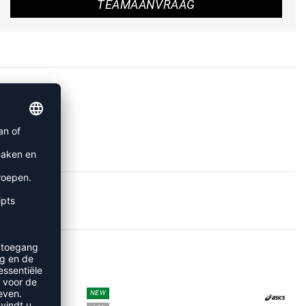
TEAMAANVRAAG
S
NEW