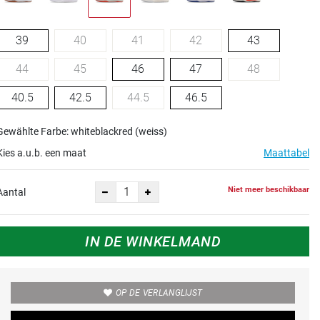
39
40
41
42
43
44
45
46
47
48
40.5
42.5
44.5
46.5
Gewählte Farbe: whiteblackred (weiss)
Kies a.u.b. een maat
Maattabel
Niet meer beschikbaar
Aantal
IN DE WINKELMAND
OP DE VERLANGLIJST