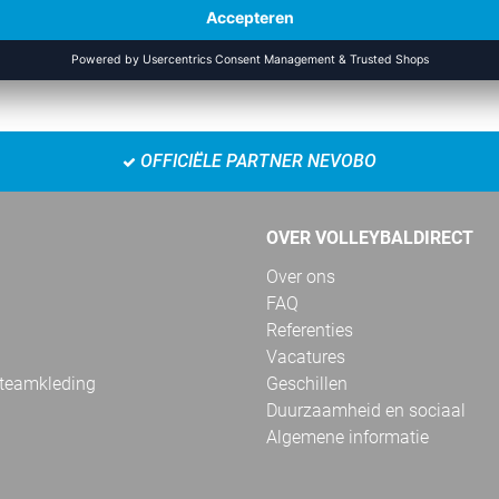
RECENT BEKEKEN
OFFICIËLE PARTNER NEVOBO
OVER VOLLEYBALDIRECT
Over ons
FAQ
Referenties
Vacatures
 teamkleding
Geschillen
Duurzaamheid en sociaal
Algemene informatie