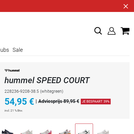
lubs
Sale
hummel SPEED COURT
228236-9208-38.5
(whitegreen)
54,95
€
|
Adviesprijs 89,95 €
JE BESPAART 39%
incl. 21 % Btw.