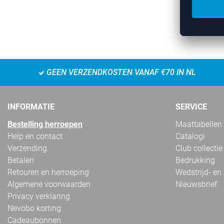
GEEN VERZENDKOSTEN VANAF €70 IN NL
INFORMATIE
SERVICE
Bestelling herroepen
Maattabellen
Help en contact
Catalogi
Verzending
Club collectie
Betalen
Bedrukking
Retouren en herroeping
Wedstrijd- en
Algemene voorwaarden
Nieuwsbrief
Privacy verklaring
Nevobo korting
Cadeaubonnen