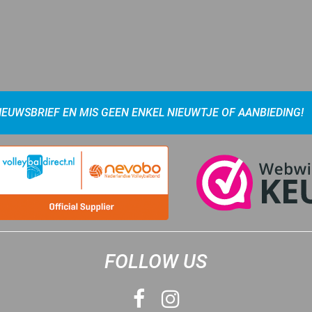
NIEUWSBRIEF EN MIS GEEN ENKEL NIEUWTJE OF AANBIEDING!
FOLLOW US