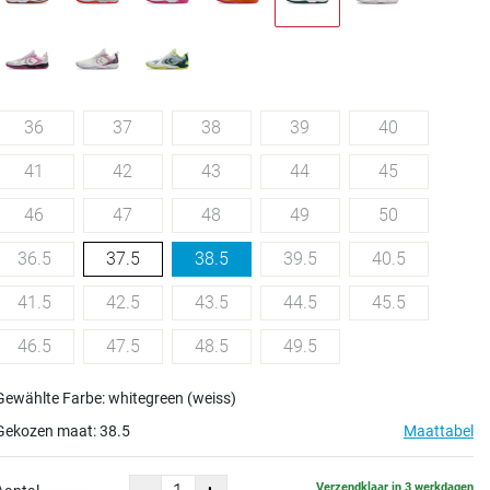
36
37
38
39
40
41
42
43
44
45
46
47
48
49
50
36.5
37.5
38.5
39.5
40.5
41.5
42.5
43.5
44.5
45.5
46.5
47.5
48.5
49.5
Gewählte Farbe: whitegreen (weiss)
Gekozen maat:
38.5
Maattabel
Verzendklaar in 3 werkdagen