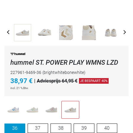
hummel ST. POWER PLAY WMNS LZD
227961-9469-36
(brightwhitebonewhite)
38,97
€
|
Adviesprijs 64,95 €
JE BESPAART 40%
incl. 21 % Btw.
36
37
38
39
40