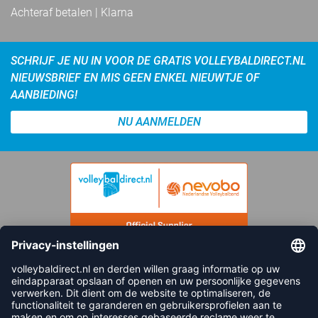
Achteraf betalen | Klarna
SCHRIJF JE NU IN VOOR DE GRATIS VOLLEYBALDIRECT.NL
NIEUWSBRIEF EN MIS GEEN ENKEL NIEUWTJE OF
AANBIEDING!
NU AANMELDEN