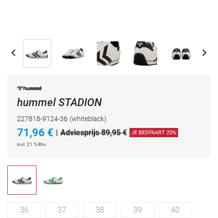
hummel STADION
227818-9124-36
(whiteblack)
71,96
€
|
Adviesprijs 89,95 €
JE BESPAART 20%
incl. 21 % Btw.
36
37
38
39
40