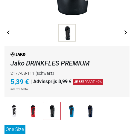
Jako DRINKFLES PREMIUM
2177-08-111
(schwarz)
5,39
€
|
Adviesprijs 8,99 €
JE BESPAART 40%
incl. 21 % Btw.
One Size