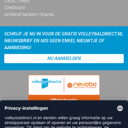
iDEAL | Wero
Creditcard
Achteraf betalen | Klarna
SCHRIJF JE NU IN VOOR DE GRATIS VOLLEYBALDIRECT.NL
NIEUWSBRIEF EN MIS GEEN ENKEL NIEUWTJE OF
AANBIEDING!
NU AANMELDEN