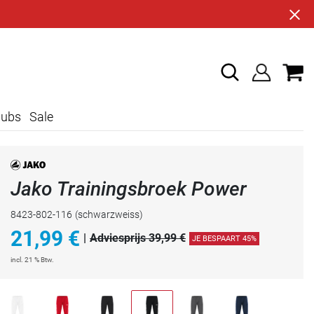
lubs
Sale
Jako Trainingsbroek Power
8423-802-116
(schwarzweiss)
21,99
€
|
Adviesprijs 39,99 €
JE BESPAART 45%
incl. 21 % Btw.