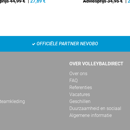
prijs 44,99 €
|
27,89
€
Adviesprijs 34,95 €
|
2
OFFICIËLE PARTNER NEVOBO
OVER VOLLEYBALDIRECT
Over ons
FAQ
Referenties
Vacatures
 teamkleding
Geschillen
Duurzaamheid en sociaal
Algemene informatie