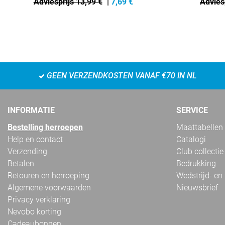
Adviesprijs 13,99 €
|
7,69
€
Advies
GEEN VERZENDKOSTEN VANAF €70 IN NL
INFORMATIE
SERVICE
Bestelling herroepen
Maattabellen
Help en contact
Catalogi
Verzending
Club collectie
Betalen
Bedrukking
Retouren en herroeping
Wedstrijd- en
Algemene voorwaarden
Nieuwsbrief
Privacy verklaring
Nevobo korting
Cadeaubonnen