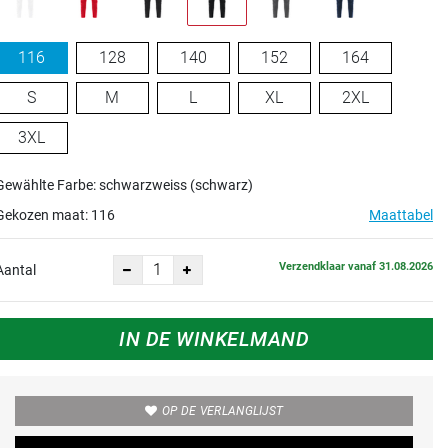
116
128
140
152
164
S
M
L
XL
2XL
3XL
Gewählte Farbe: schwarzweiss (schwarz)
Gekozen maat:
116
Maattabel
Verzendklaar vanaf 31.08.2026
Aantal
IN DE WINKELMAND
OP DE VERLANGLIJST