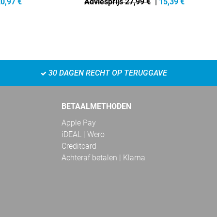
0,97
€
Adviesprijs 27,99 €
|
15,39
€
30 DAGEN RECHT OP TERUGGAVE
BETAALMETHODEN
Apple Pay
iDEAL | Wero
Creditcard
Achteraf betalen | Klarna