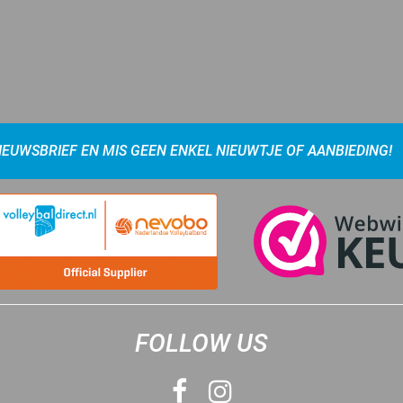
NIEUWSBRIEF EN MIS GEEN ENKEL NIEUWTJE OF AANBIEDING!
FOLLOW US