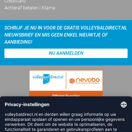
Creditcard
Achteraf betalen | Klarna
SCHRIJF JE NU IN VOOR DE GRATIS VOLLEYBALDIRECT.NL
NIEUWSBRIEF EN MIS GEEN ENKEL NIEUWTJE OF
AANBIEDING!
NU AANMELDEN