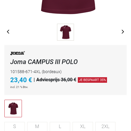
Joma CAMPUS III POLO
101588-671-4XL
(bordeaux)
23,40
€
|
Adviesprijs 36,00 €
JE BESPAART 35%
incl. 21 % Btw.
S
M
L
XL
2XL