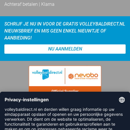
Achteraf betalen | Klarna
SCHRIJF JE NU IN VOOR DE GRATIS VOLLEYBALDIRECT.NL
NIEUWSBRIEF EN MIS GEEN ENKEL NIEUWTJE OF
AANBIEDING!
NU AANMELDEN