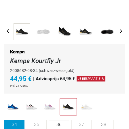
Kempa Kourtfly Jr
2008682-08-34
(schwarzweissgold)
44,95
€
|
Adviesprijs 64,95 €
JE BESPAART 31%
incl. 21 % Btw.
34
35
36
37
38