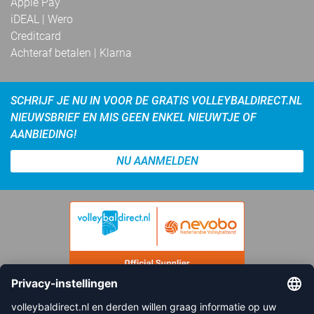
Apple Pay
iDEAL | Wero
Creditcard
Achteraf betalen | Klarna
SCHRIJF JE NU IN VOOR DE GRATIS VOLLEYBALDIRECT.NL
NIEUWSBRIEF EN MIS GEEN ENKEL NIEUWTJE OF
AANBIEDING!
NU AANMELDEN