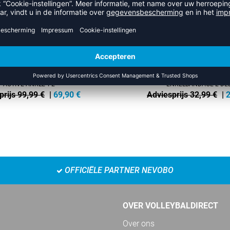
ACTIVE ANKLE T-2
ENKELBANDAGE 2-DEL
prijs 99,99 €
|
69,90
€
Adviesprijs 32,99 €
|
2
OFFICIËLE PARTNER NEVOBO
OVER VOLLEYBALDIRECT
Over ons