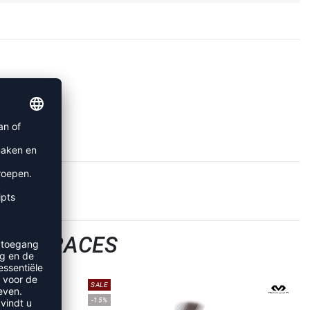
 & -BRACES
SALE
-15%