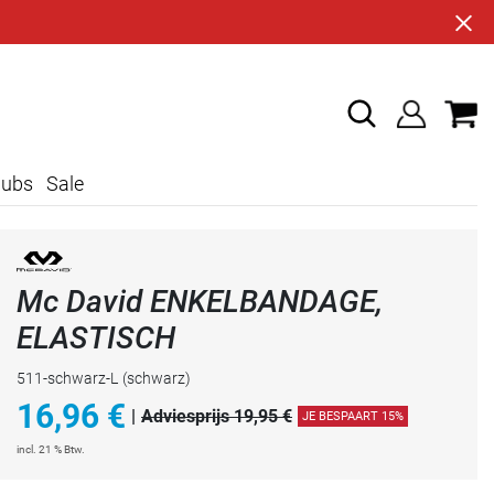
lubs
Sale
Mc David ENKELBANDAGE,
ELASTISCH
511-schwarz-L
(schwarz)
16,96
€
|
Adviesprijs 19,95 €
JE BESPAART 15%
incl. 21 % Btw.