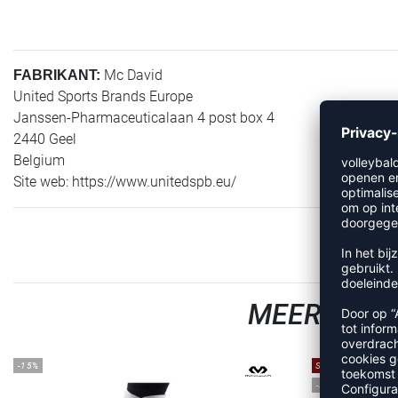
Mc David
FABRIKANT:
United Sports Brands Europe
Janssen-Pharmaceuticalaan 4 post box 4
2440 Geel
Belgium
Site web: https://www.unitedspb.eu/
MEER UIT 
-15%
SALE
-30%