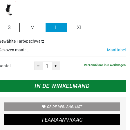
S
M
L
XL
Gewählte Farbe: schwarz
Gekozen maat:
L
Maattabel
Verzendklaar in 8 werkdagen
Aantal
IN DE WINKELMAND
OP DE VERLANGLIJST
TEAMAANVRAAG