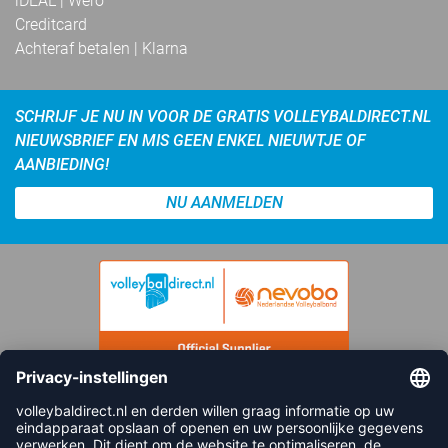
iDEAL | Wero
Creditcard
Achteraf betalen | Klarna
SCHRIJF JE NU IN VOOR DE GRATIS VOLLEYBALDIRECT.NL
NIEUWSBRIEF EN MIS GEEN ENKEL NIEUWTJE OF
AANBIEDING!
NU AANMELDEN