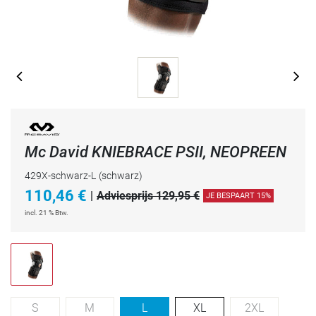
Mc David KNIEBRACE PSII, NEOPREEN
429X-schwarz-L
(schwarz)
110,46
€
|
Adviesprijs 129,95 €
JE BESPAART 15%
incl. 21 % Btw.
S
M
L
XL
2XL