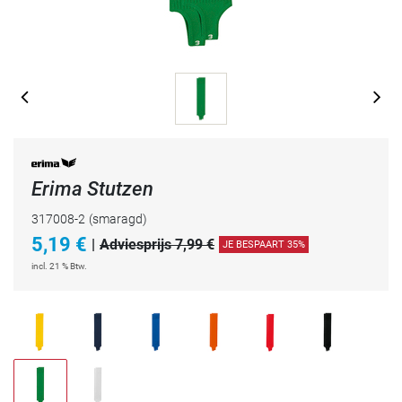
Erima Stutzen
317008-2
(smaragd)
5,19
€
|
Adviesprijs 7,99 €
JE BESPAART 35%
incl. 21 % Btw.