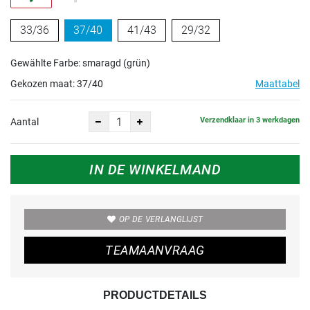
33/36
37/40
41/43
29/32
Gewählte Farbe: smaragd (grün)
Gekozen maat:
37/40
Maattabel
Verzendklaar in 3 werkdagen
Aantal
IN DE WINKELMAND
OP DE VERLANGLIJST
TEAMAANVRAAG
PRODUCTDETAILS