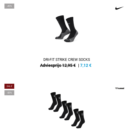
-45%
DRI-FIT STRIKE CREW SOCKS
Adviesprijs 12,95 €
|
7,12
€
SALE
-50%