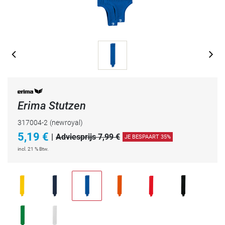
Erima Stutzen
317004-2
(newroyal)
5,19
€
|
Adviesprijs 7,99 €
JE BESPAART 35%
incl. 21 % Btw.