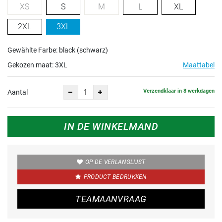
XS
S
M
L
XL
2XL
3XL
Gewählte Farbe: black (schwarz)
Gekozen maat:
3XL
Maattabel
Verzendklaar in 8 werkdagen
Aantal
IN DE WINKELMAND
OP DE VERLANGLIJST
PRODUCT BEDRUKKEN
TEAMAANVRAAG