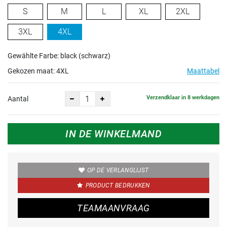
S
M
L
XL
2XL
3XL
4XL
Gewählte Farbe: black (schwarz)
Gekozen maat:
4XL
Maattabel
Verzendklaar in 8 werkdagen
Aantal
IN DE WINKELMAND
OP DE VERLANGLIJST
PRODUCT BEDRUKKEN
TEAMAANVRAAG