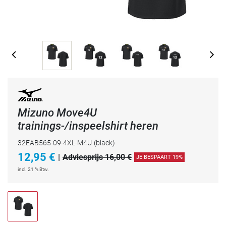
Mizuno Move4U
trainings-/inspeelshirt heren
32EAB565-09-4XL-M4U
(black)
12,95
€
|
Adviesprijs 16,00 €
JE BESPAART 19%
incl. 21 % Btw.