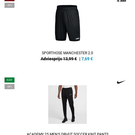
-45%
SPORTHOSE MANCHESTER 2.0
Adviesprijs 13,99 €
|
7,69
€
NEW
-38%
ACADEMY 25 MEN'S DRI-FIT SOCCER KNIT PANTS