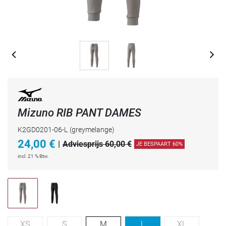
Mizuno RIB PANT DAMES
K2GD0201-06-L
(greymelange)
24,00
€
|
Adviesprijs 60,00 €
JE BESPAART 60%
incl. 21 % Btw.
XS
S
M
L
XL