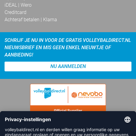
iDEAL | Wero
Creditcard
Achteraf betalen | Klarna
SCHRIJF JE NU IN VOOR DE GRATIS VOLLEYBALDIRECT.NL
NIEUWSBRIEF EN MIS GEEN ENKEL NIEUWTJE OF
AANBIEDING!
NU AANMELDEN