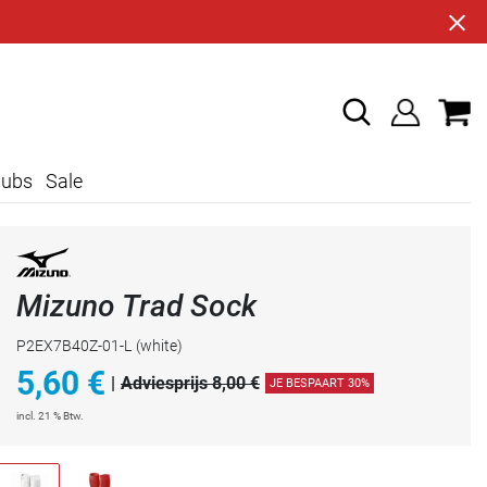
lubs
Sale
Mizuno Trad Sock
P2EX7B40Z-01-L
(white)
5,60
€
|
Adviesprijs 8,00 €
JE BESPAART 30%
incl. 21 % Btw.