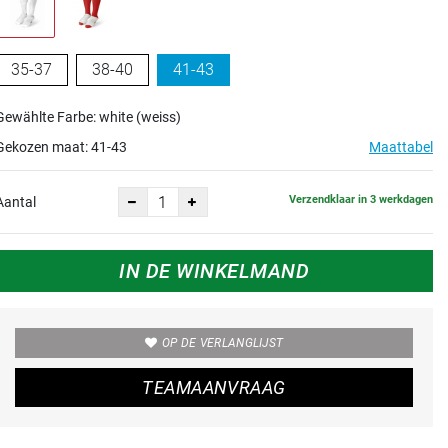
35-37
38-40
41-43
Gewählte Farbe: white (weiss)
Gekozen maat:
41-43
Maattabel
Verzendklaar in 3 werkdagen
Aantal
IN DE WINKELMAND
OP DE VERLANGLIJST
TEAMAANVRAAG