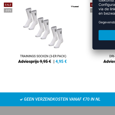
SALE
SALE
-50%
-35%
TRAININGS SOCKEN (3-ER PACK)
DRI
Adviesprijs 9,95 €
|
4,95
€
Advies
GEEN VERZENDKOSTEN VANAF €70 IN NL