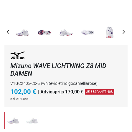
Mizuno WAVE LIGHTNING Z8 MID
DAMEN
V1GC2405-20-5
(whitevioletindigocamelliarose)
102,00
€
|
Adviesprijs 170,00 €
JE BESPAART 40%
incl. 21 % Btw.