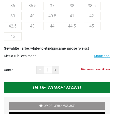
36
36.5
37
38
38.5
39
40
40.5
41
42
42.5
43
44
44.5
45
46
Gewählte Farbe: whitevioletindigocamelliarose (weiss)
Kies a.u.b. een maat
Maattabel
Niet meer beschikbaar
Aantal
IN DE WINKELMAND
OP DE VERLANGLIJST