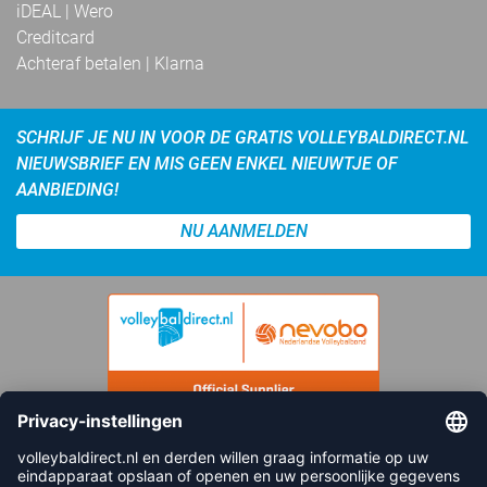
iDEAL | Wero
Creditcard
Achteraf betalen | Klarna
SCHRIJF JE NU IN VOOR DE GRATIS VOLLEYBALDIRECT.NL
NIEUWSBRIEF EN MIS GEEN ENKEL NIEUWTJE OF
AANBIEDING!
NU AANMELDEN