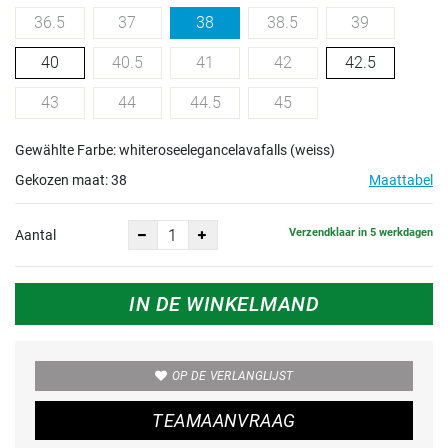
36.5
37
38
38.5
39
40
40.5
41
42
42.5
43
44
44.5
45
Gewählte Farbe: whiteroseelegancelavafalls (weiss)
Gekozen maat:
38
Maattabel
Verzendklaar in 5 werkdagen
Aantal
IN DE WINKELMAND
OP DE VERLANGLIJST
TEAMAANVRAAG