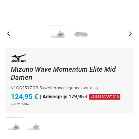
Mizuno Wave Momentum Elite Mid
Damen
V1GC2517-73-5
(whiteroseelegancelavafalls)
124,95
€
|
Adviesprijs 179,95 €
JE BESPAART 31%
incl. 21 % Btw.