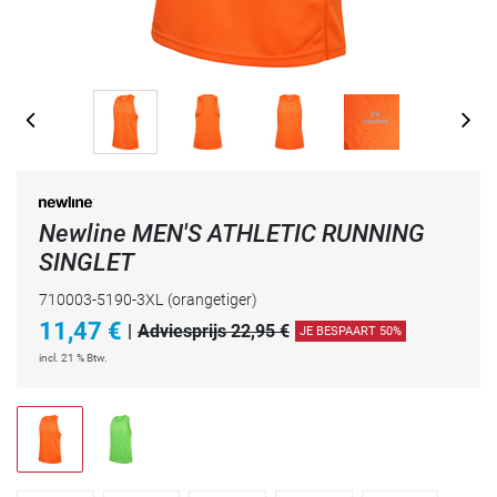
Newline MEN'S ATHLETIC RUNNING
SINGLET
710003-5190-3XL
(orangetiger)
11,47
€
|
Adviesprijs 22,95 €
JE BESPAART 50%
incl. 21 % Btw.