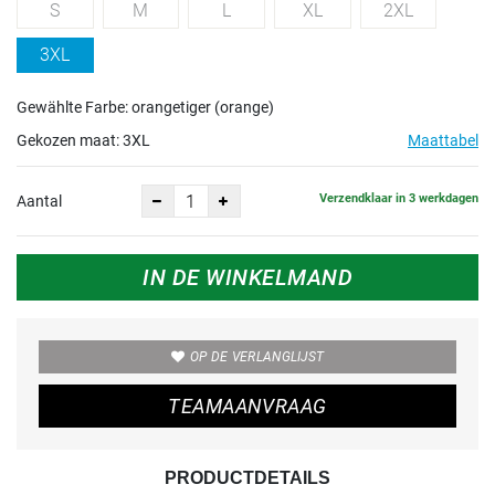
S
M
L
XL
2XL
3XL
Gewählte Farbe: orangetiger (orange)
Gekozen maat:
3XL
Maattabel
Verzendklaar in 3 werkdagen
Aantal
IN DE WINKELMAND
OP DE VERLANGLIJST
TEAMAANVRAAG
PRODUCTDETAILS