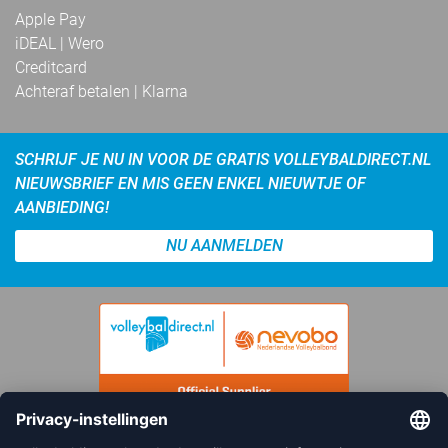
Apple Pay
iDEAL | Wero
Creditcard
Achteraf betalen | Klarna
SCHRIJF JE NU IN VOOR DE GRATIS VOLLEYBALDIRECT.NL
NIEUWSBRIEF EN MIS GEEN ENKEL NIEUWTJE OF
AANBIEDING!
NU AANMELDEN