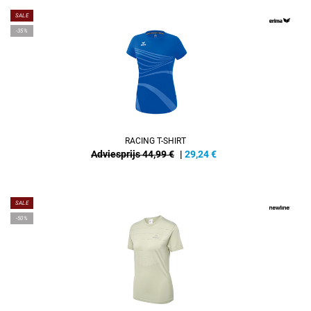
SALE
-35%
RACING T-SHIRT
Adviesprijs 44,99 €
|
29,24
€
SALE
-50%