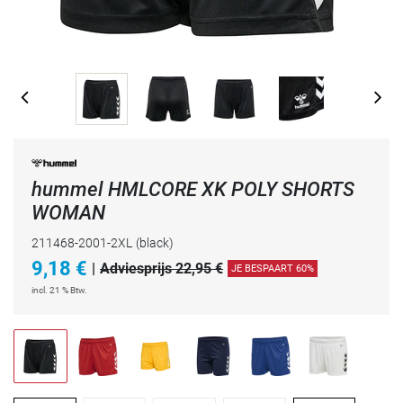
hummel HMLCORE XK POLY SHORTS
WOMAN
211468-2001-2XL
(black)
9,18
€
|
Adviesprijs 22,95 €
JE BESPAART 60%
incl. 21 % Btw.