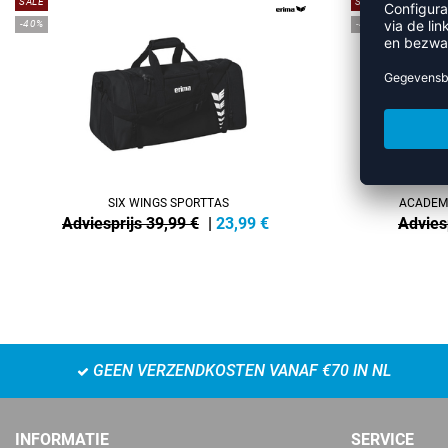
SALE
SALE
-40%
-45%
SIX WINGS SPORTTAS
ACADEMY
Adviesprijs 39,99 €
|
23,99
€
Advies
GEEN VERZENDKOSTEN VANAF €70 IN NL
INFORMATIE
SERVICE