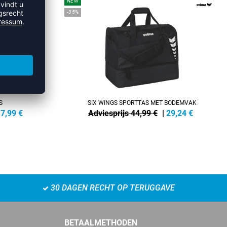
NEW
-35%
S
SIX WINGS SPORTTAS MET BODEMVAK
7,99
€
Adviesprijs 44,99 €
|
29,24
€
30 DAGEN RECHT OP TERUGGAVE
BETAALMETHODEN