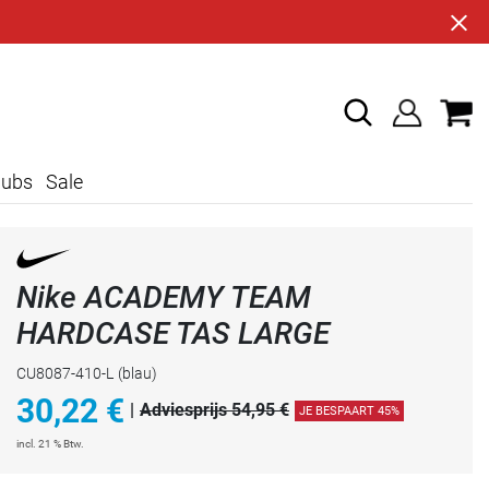
lubs
Sale
Nike ACADEMY TEAM
HARDCASE TAS LARGE
CU8087-410-L
(blau)
30,22
€
|
Adviesprijs 54,95 €
JE BESPAART 45%
incl. 21 % Btw.