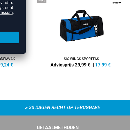
-40%
BODEMVAK
SIX WINGS SPORTTAS
9,24
€
Adviesprijs 29,99 €
|
17,99
€
30 DAGEN RECHT OP TERUGGAVE
BETAALMETHODEN