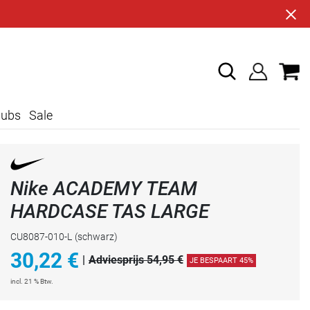
lubs
Sale
Nike ACADEMY TEAM
HARDCASE TAS LARGE
CU8087-010-L
(schwarz)
30,22
€
|
Adviesprijs 54,95 €
JE BESPAART 45%
incl. 21 % Btw.