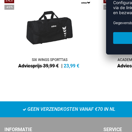
SALE
SALE
-40%
-45%
SIX WINGS SPORTTAS
ACADEMY
Adviesprijs 39,99 €
|
23,99
€
Advies
GEEN VERZENDKOSTEN VANAF €70 IN NL
INFORMATIE
SERVICE