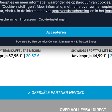
NEW
-35%
 TEAM DUFFEL TAS MEDIUM
SIX WINGS SPORTTAS MET 
prijs 37,95 €
|
20,87
€
Adviesprijs 44,99 €
|
2
OFFICIËLE PARTNER NEVOBO
OVER VOLLEYBALDIRECT