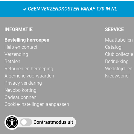
GEEN VERZENDKOSTEN VANAF €70 IN NL
INFORMATIE
SERVICE
Bestelling herroepen
Maattabellen
Help en contact
Catalogi
Verzending
Club collectie
Betalen
Bedrukking
Retouren en herroeping
Wedstrijd- en
Algemene voorwaarden
Nieuwsbrief
Privacy verklaring
Nevobo korting
Cadeaubonnen
Cookie-instellingen aanpassen
Contrastmodus uit