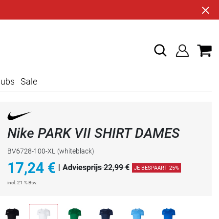
lubs
Sale
Nike PARK VII SHIRT DAMES
BV6728-100-XL
(whiteblack)
17,24
€
|
Adviesprijs 22,99 €
JE BESPAART 25%
incl. 21 % Btw.