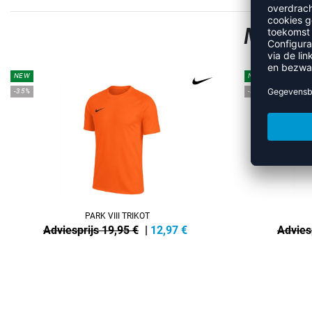
MEER 
NEW
NEW
-35%
-35%
PARK VIII TRIKOT
Adviesprijs 19,95 €
|
12,97
€
Advies