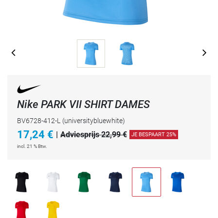
Nike PARK VII SHIRT DAMES
BV6728-412-L
(universitybluewhite)
17,24
€
|
Adviesprijs 22,99 €
JE BESPAART 25%
incl. 21 % Btw.