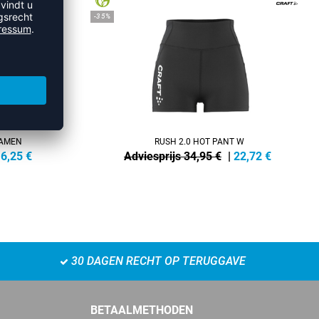
-35%
DAMEN
RUSH 2.0 HOT PANT W
6,25
€
Adviesprijs 34,95 €
|
22,72
€
30 DAGEN RECHT OP TERUGGAVE
BETAALMETHODEN