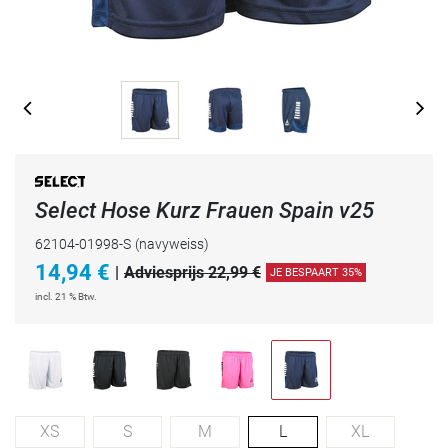
Select Hose Kurz Frauen Spain v25
62104-01998-S
(navyweiss)
14,94
€
|
Adviesprijs 22,99 €
JE BESPAART 35%
incl. 21 % Btw.
XS
S
M
L
XL