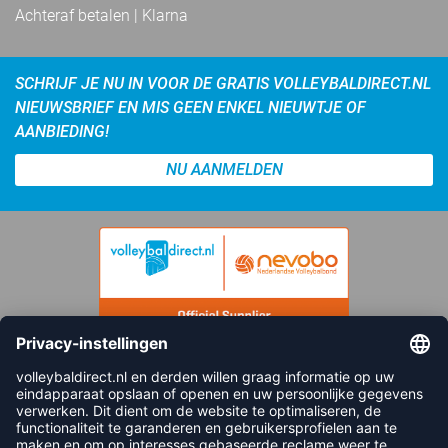
Achteraf betalen | Klarna
SCHRIJF JE NU IN VOOR DE GRATIS VOLLEYBALDIRECT.NL
NIEUWSBRIEF EN MIS GEEN ENKEL NIEUWTJE OF
AANBIEDING!
NU AANMELDEN