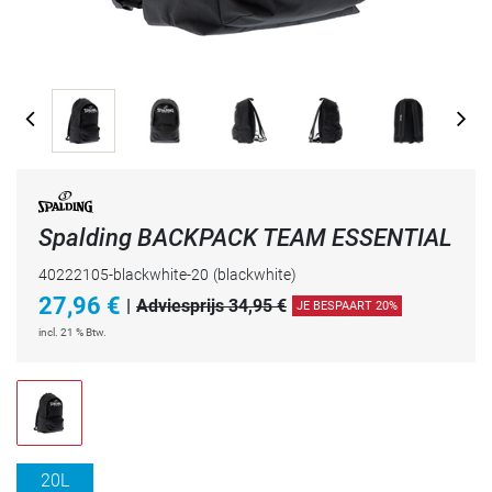
Spalding BACKPACK TEAM ESSENTIAL
40222105-blackwhite-20
(blackwhite)
27,96
€
|
Adviesprijs 34,95 €
JE BESPAART 20%
incl. 21 % Btw.
20L