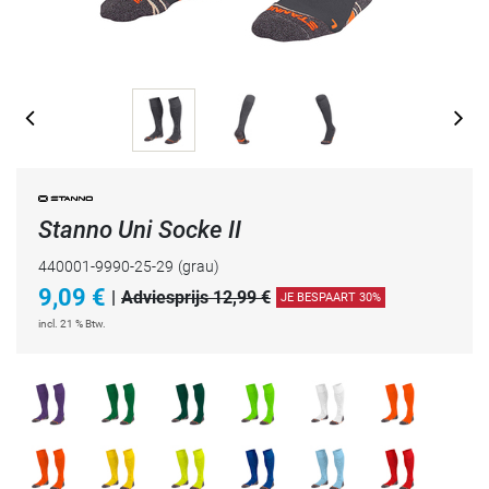
Stanno Uni Socke II
440001-9990-25-29
(grau)
9,09
€
|
Adviesprijs 12,99 €
JE BESPAART 30%
incl. 21 % Btw.