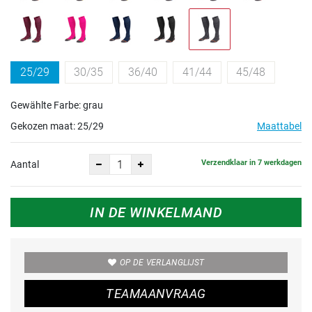
25/29
30/35
36/40
41/44
45/48
Gewählte Farbe: grau
Gekozen maat:
25/29
Maattabel
Verzendklaar in 7 werkdagen
Aantal
IN DE WINKELMAND
OP DE VERLANGLIJST
TEAMAANVRAAG