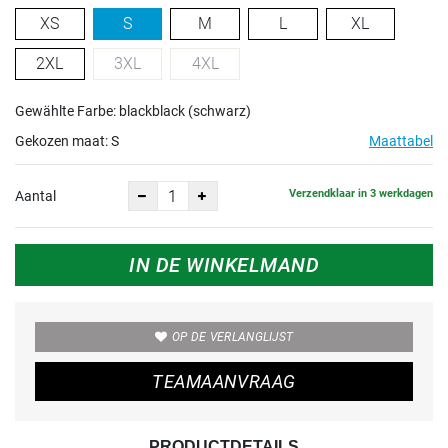
XS
S
M
L
XL
2XL
3XL
4XL
Gewählte Farbe: blackblack (schwarz)
Gekozen maat:
S
Maattabel
Verzendklaar in 3 werkdagen
Aantal
IN DE WINKELMAND
OP DE VERLANGLIJST
TEAMAANVRAAG
PRODUCTDETAILS