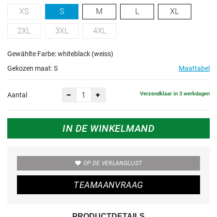
XS
S
M
L
XL
2XL
3XL
4XL
Gewählte Farbe: whiteblack (weiss)
Gekozen maat:
S
Maattabel
Verzendklaar in 3 werkdagen
Aantal
IN DE WINKELMAND
OP DE VERLANGLIJST
TEAMAANVRAAG
PRODUCTDETAILS