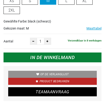
XS
S
M
L
XL
2XL
Gewählte Farbe: black (schwarz)
Gekozen maat:
M
Maattabel
Verzendklaar in 8 werkdagen
Aantal
IN DE WINKELMAND
OP DE VERLANGLIJST
PRODUCT BEDRUKKEN
TEAMAANVRAAG