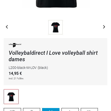
Volleybaldirect I Love volleyball shirt
dames
L200-black-M-LOV
(black)
14,95
€
incl. 21 % Btw.