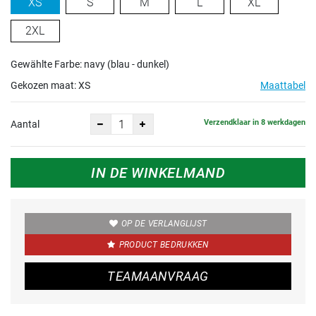
XS
S
M
L
XL
2XL
Gewählte Farbe: navy (blau - dunkel)
Gekozen maat:
XS
Maattabel
Verzendklaar in 8 werkdagen
Aantal
IN DE WINKELMAND
OP DE VERLANGLIJST
PRODUCT BEDRUKKEN
TEAMAANVRAAG