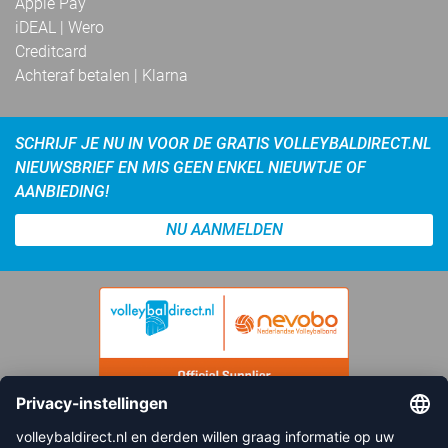
Apple Pay
iDEAL | Wero
Creditcard
Achteraf betalen | Klarna
SCHRIJF JE NU IN VOOR DE GRATIS VOLLEYBALDIRECT.NL
NIEUWSBRIEF EN MIS GEEN ENKEL NIEUWTJE OF
AANBIEDING!
NU AANMELDEN