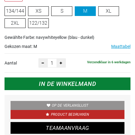
134/144
XS
S
M
XL
2XL
122/132
Gewählte Farbe: navywhiteyellow (blau - dunkel)
Gekozen maat:
M
Maattabel
Verzendklaar in 6 werkdagen
Aantal
IN DE WINKELMAND
OP DE VERLANGLIJST
PRODUCT BEDRUKKEN
TEAMAANVRAAG