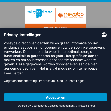
FOLLOW US
© 2026 balsportdirect.nl B.V.