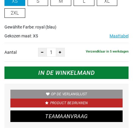
XS
S
M
L
XL
2XL
Gewählte Farbe: royal (blau)
Gekozen maat:
XS
Maattabel
Verzendklaar in 5 werkdagen
Aantal
IN DE WINKELMAND
OP DE VERLANGLIJST
PRODUCT BEDRUKKEN
TEAMAANVRAAG