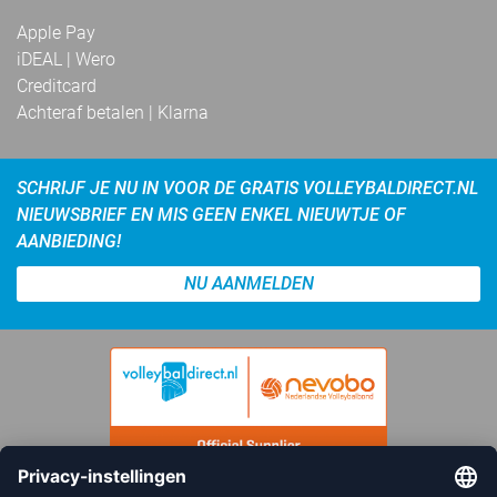
Apple Pay
iDEAL | Wero
Creditcard
Achteraf betalen | Klarna
SCHRIJF JE NU IN VOOR DE GRATIS VOLLEYBALDIRECT.NL
NIEUWSBRIEF EN MIS GEEN ENKEL NIEUWTJE OF
AANBIEDING!
NU AANMELDEN