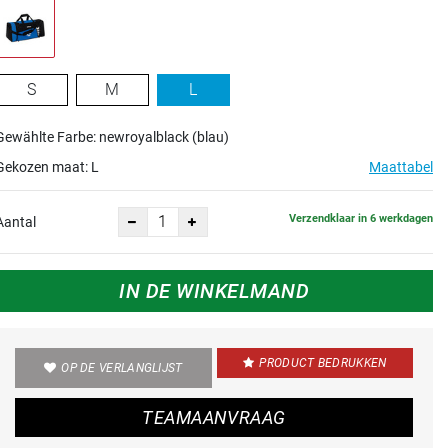
S
M
L
Gewählte Farbe: newroyalblack (blau)
Gekozen maat:
L
Maattabel
Verzendklaar in 6 werkdagen
Aantal
IN DE WINKELMAND
PRODUCT BEDRUKKEN
OP DE VERLANGLIJST
TEAMAANVRAAG