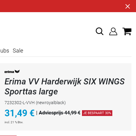
lubs
Sale
Erima VV Harderwijk SIX WINGS
Sporttas large
7232302-L-VVH
(newroyalblack)
31,49
€
|
Adviesprijs 44,99 €
JE BESPAART 30%
incl. 21 % Btw.