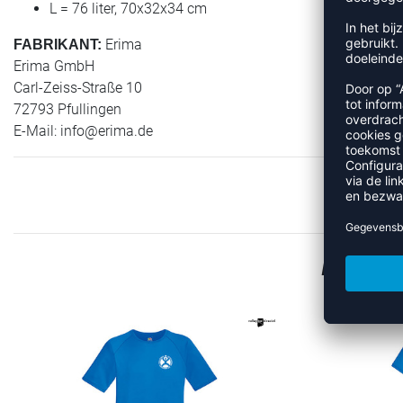
L = 76 liter, 70x32x34 cm
Erima
FABRIKANT:
Erima GmbH
Carl-Zeiss-Straße 10
72793 Pfullingen
E-Mail:
info@erima.de
MEER 
REFINEMENT
REFINEMENT