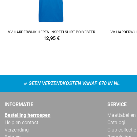
VV HARDERWIJK HEREN INSPEELSHIRT POLYESTER
VV HARDERWIJ
12,95
€
GEEN VERZENDKOSTEN VANAF €70 IN NL
INFORMATIE
SERVICE
Bestelling herroepen
Maattabellen
Help en contact
Catalogi
Verzending
Club collectie