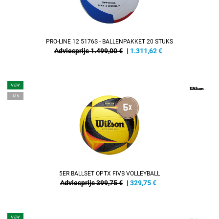
PRO-LINE 12 5176S - BALLENPAKKET 20 STUKS
Adviesprijs 1.499,00 €
|
1.311,62
€
NEW
-18%
5ER BALLSET OPTX FIVB VOLLEYBALL
Adviesprijs 399,75 €
|
329,75
€
NEW