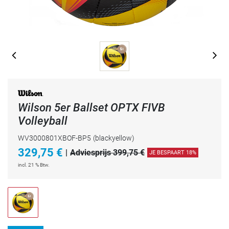
Wilson 5er Ballset OPTX FIVB
Volleyball
WV3000801XBOF-BP5
(blackyellow)
329,75
€
|
Adviesprijs 399,75 €
JE BESPAART 18%
incl. 21 % Btw.