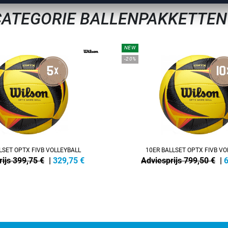
 CATEGORIE BALLENPAKKETTEN
NEW
-20%
LSET OPTX FIVB VOLLEYBALL
10ER BALLSET OPTX FIVB VO
ijs 399,75 €
|
329,75
€
Adviesprijs 799,50 €
|