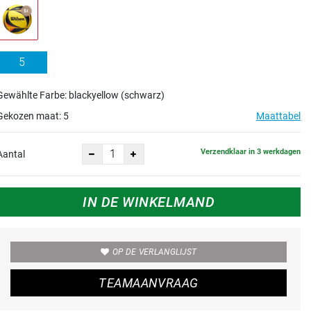
5
Gewählte Farbe: blackyellow (schwarz)
Gekozen maat:
5
Maattabel
Verzendklaar in 3 werkdagen
Aantal
IN DE WINKELMAND
OP DE VERLANGLIJST
TEAMAANVRAAG