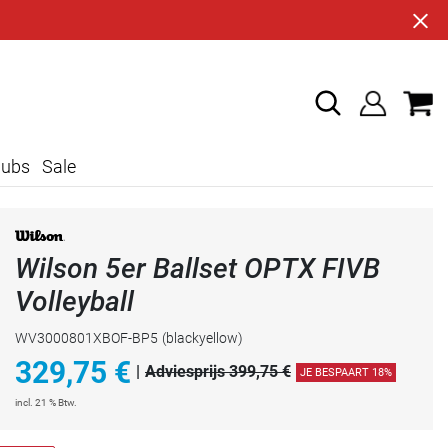
lubs
Sale
Wilson 5er Ballset OPTX FIVB
Volleyball
WV3000801XBOF-BP5
(blackyellow)
329,75
€
|
Adviesprijs 399,75 €
JE BESPAART 18%
incl. 21 % Btw.