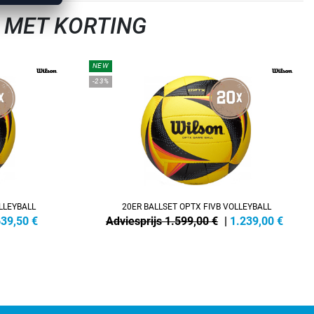
 MET KORTING
NEW
-23%
LLEYBALL
20ER BALLSET OPTX FIVB VOLLEYBALL
639,50
€
Adviesprijs 1.599,00 €
|
1.239,00
€