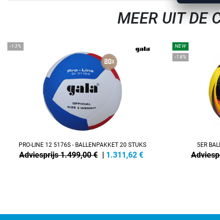
MEER UIT DE
-13%
NEW
-18%
PRO-LINE 12 5176S - BALLENPAKKET 20 STUKS
5ER BAL
Adviesprijs 1.499,00 €
|
1.311,62
€
Adviespr