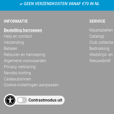
GEEN VERZENDKOSTEN VANAF €70 IN NL
INFORMATIE
SERVICE
Bestelling herroepen
Maattabellen
Help en contact
Catalogi
Verzending
Club collectie
Betalen
Bedrukking
Retouren en herroeping
Wedstrijd- en
Algemene voorwaarden
Nieuwsbrief
Privacy verklaring
Nevobo korting
Cadeaubonnen
Cookie-instellingen aanpassen
Contrastmodus uit