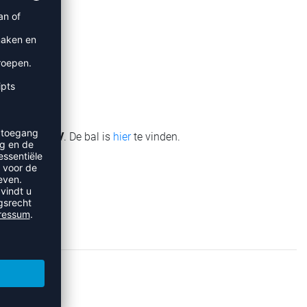
olleyball DVV
. De bal is
hier
te vinden.