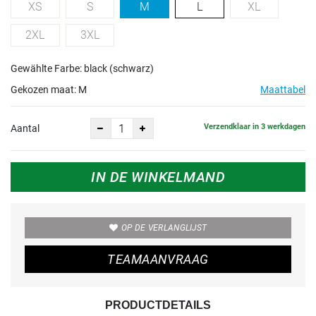
XS
S
M
L
XL
2XL
3XL
Gewählte Farbe: black (schwarz)
Gekozen maat:
M
Maattabel
Verzendklaar in 3 werkdagen
Aantal
IN DE WINKELMAND
OP DE VERLANGLIJST
TEAMAANVRAAG
PRODUCTDETAILS