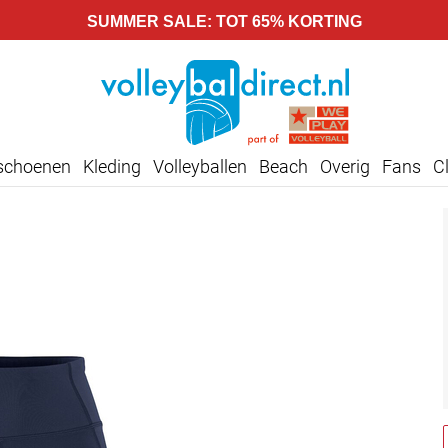
SUMMER SALE: TOT 65% KORTING
lschoenen
Kleding
Volleyballen
Beach
Overig
Fans
C