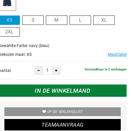
XS
S
M
L
XL
2XL
Gewählte Farbe: navy (blau)
Gekozen maat:
XS
Maattabel
Verzendklaar in 2 werkdagen
Aantal
IN DE WINKELMAND
OP DE VERLANGLIJST
TEAMAANVRAAG