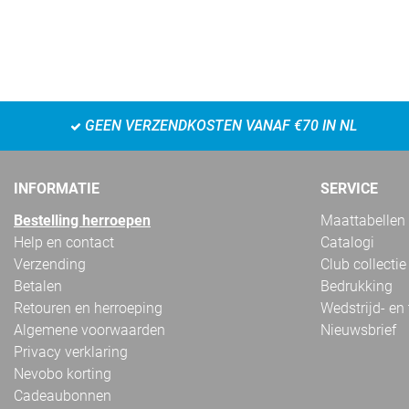
GEEN VERZENDKOSTEN VANAF €70 IN NL
INFORMATIE
SERVICE
Bestelling herroepen
Maattabellen
Help en contact
Catalogi
Verzending
Club collectie
Betalen
Bedrukking
Retouren en herroeping
Wedstrijd- en
Algemene voorwaarden
Nieuwsbrief
Privacy verklaring
Nevobo korting
Cadeaubonnen