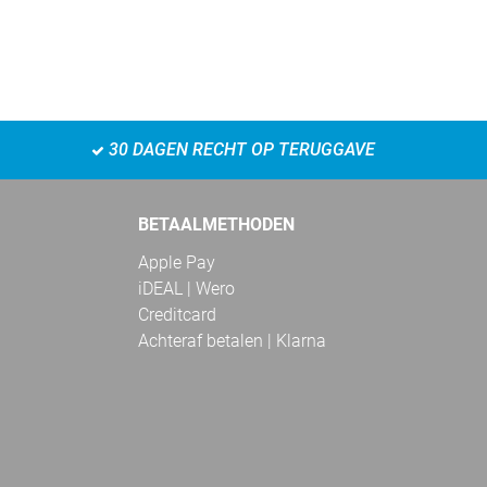
30 DAGEN RECHT OP TERUGGAVE
BETAALMETHODEN
Apple Pay
iDEAL | Wero
Creditcard
Achteraf betalen | Klarna