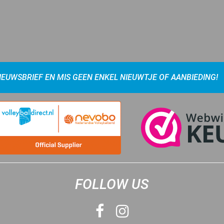
NIEUWSBRIEF EN MIS GEEN ENKEL NIEUWTJE OF AANBIEDING!
FOLLOW US