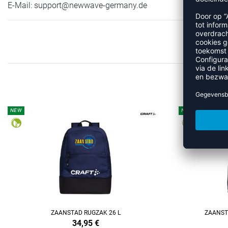
E-Mail:
support@newwave-germany.de
ME
NEW
NEW
REFINEMENT
REFINEMENT
ZAANSTAD RUGZAK 26 L
ZAANST
34,95
€