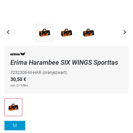
Erima Harambee SIX WINGS Sporttas
7232306-M-HAR
(oranjezwart)
30,50
€
incl. 21 % Btw.
M