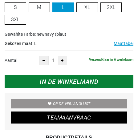
S
M
L
XL
2XL
3XL
Gewählte Farbe: newnavy (blau)
Gekozen maat:
L
Maattabel
Verzendklaar in 6 werkdagen
Aantal
IN DE WINKELMAND
OP DE VERLANGLIJST
TEAMAANVRAAG
PRODUCTDETAILS