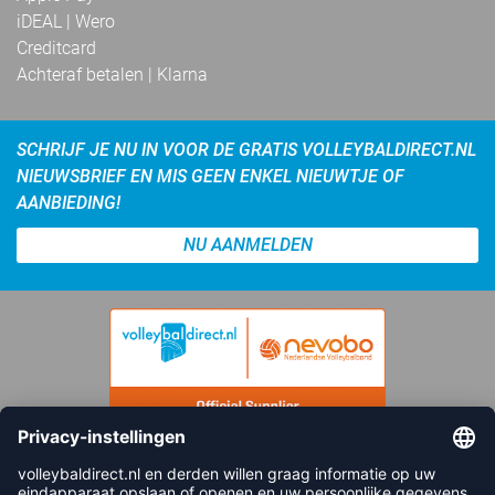
iDEAL | Wero
Creditcard
Achteraf betalen | Klarna
SCHRIJF JE NU IN VOOR DE GRATIS VOLLEYBALDIRECT.NL
NIEUWSBRIEF EN MIS GEEN ENKEL NIEUWTJE OF
AANBIEDING!
NU AANMELDEN