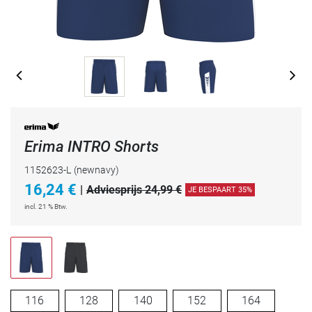
Erima INTRO Shorts
1152623-L
(newnavy)
16,24
€
|
Adviesprijs 24,99 €
JE BESPAART 35%
incl. 21 % Btw.
116
128
140
152
164