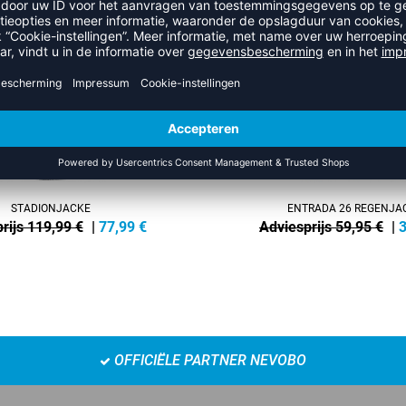
NEW
-35%
STADIONJACKE
ENTRADA 26 REGENJA
rijs 119,99 €
|
77,99
€
Adviesprijs 59,95 €
|
3
OFFICIËLE PARTNER NEVOBO