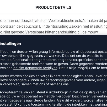
PRODUCTDETAILS
plezier aan outdooractiviteiten. Veel praktische extra's maken di
rd aan de capuchon Blinde ritssluiting Zakken met ritssluiting o
 Niet gevoerd Verstelbare klittenbandsluiting bij de mouw
RECENT BEKEKEN
 UIT DE CATEGORIE OUTDOOR 