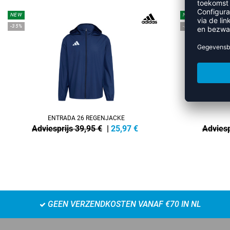
NEW
NEW
-35%
-35%
ENTRADA 26 REGENJACKE
Adviesprijs 39,95 €
|
25,97
€
Adviesp
GEEN VERZENDKOSTEN VANAF €70 IN NL