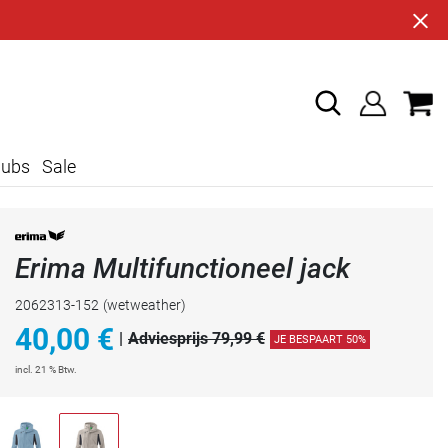
lubs
Sale
Erima Multifunctioneel jack
2062313-152
(wetweather)
40,00
€
|
Adviesprijs 79,99 €
JE BESPAART 50%
incl. 21 % Btw.