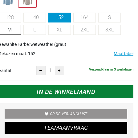
128
140
152
164
S
M
L
XL
2XL
3XL
Gewählte Farbe: wetweather (grau)
Gekozen maat:
152
Maattabel
Verzendklaar in 3 werkdagen
Aantal
IN DE WINKELMAND
OP DE VERLANGLIJST
TEAMAANVRAAG