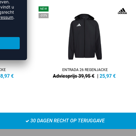
NEW
-35%
CKE
ENTRADA 26 REGENJACKE
8,97
€
Adviesprijs 39,95 €
|
25,97
€
30 DAGEN RECHT OP TERUGGAVE