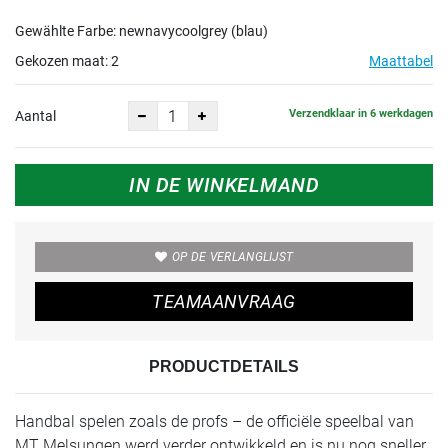
Gewählte Farbe: newnavycoolgrey (blau)
Gekozen maat:
2
Maattabel
Verzendklaar in 6 werkdagen
Aantal
IN DE WINKELMAND
OP DE VERLANGLIJST
TEAMAANVRAAG
PRODUCTDETAILS
Handbal spelen zoals de profs – de officiële speelbal van
MT Melsungen werd verder ontwikkeld en is nu nog sneller