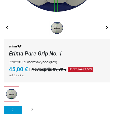
Erima Pure Grip No. 1
7202301-2
(newnavycoolgrey)
45,00
€
|
Adviesprijs 89,99 €
JE BESPAART 50%
incl. 21 % Btw.
2
3