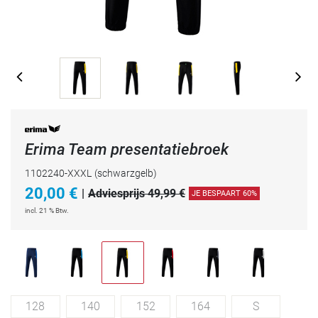
Erima Team presentatiebroek
1102240-XXXL
(schwarzgelb)
20,00
€
|
Adviesprijs 49,99 €
JE BESPAART 60%
incl. 21 % Btw.
128
140
152
164
S