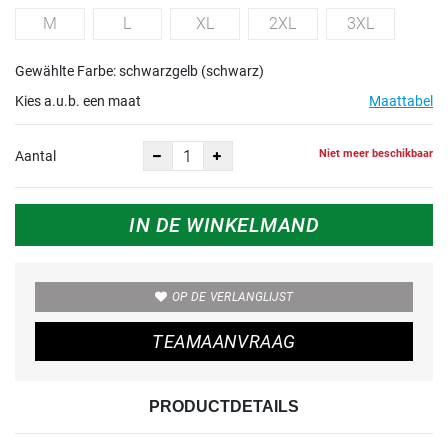
M
L
XL
2XL
3XL
Gewählte Farbe: schwarzgelb (schwarz)
Kies a.u.b. een maat
Maattabel
Niet meer beschikbaar
Aantal
IN DE WINKELMAND
OP DE VERLANGLIJST
TEAMAANVRAAG
PRODUCTDETAILS