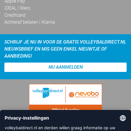
Apple Pay
iDEAL | Wero
Creditcard
Achteraf betalen | Klarna
SCHRIJF JE NU IN VOOR DE GRATIS VOLLEYBALDIRECT.NL
NIEUWSBRIEF EN MIS GEEN ENKEL NIEUWTJE OF
AANBIEDING!
NU AANMELDEN