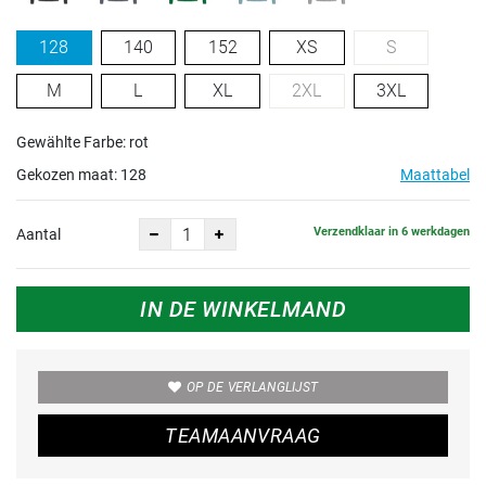
128
140
152
XS
S
M
L
XL
2XL
3XL
Gewählte Farbe: rot
Gekozen maat:
128
Maattabel
Verzendklaar in 6 werkdagen
Aantal
IN DE WINKELMAND
OP DE VERLANGLIJST
TEAMAANVRAAG