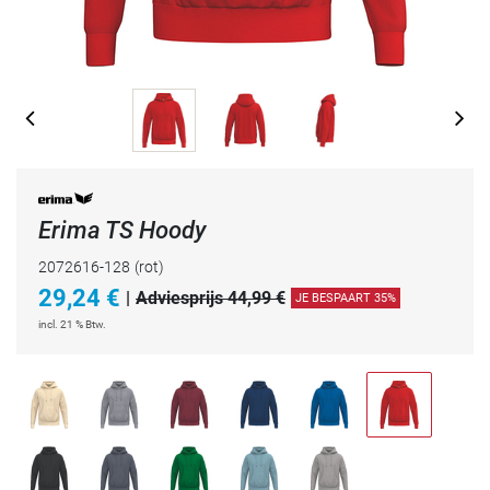
Erima TS Hoody
2072616-128
(rot)
29,24
€
|
Adviesprijs 44,99 €
JE BESPAART 35%
incl. 21 % Btw.