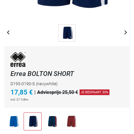
Errea BOLTON SHORT
D195-0190-S
(navywhite)
17,85
€
|
Adviesprijs 25,50 €
JE BESPAART 30%
incl. 21 % Btw.